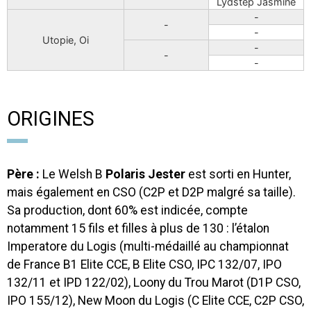
Lydstep Jasmine
-
-
-
Utopie, Oi
-
-
-
ORIGINES
Père :
Le Welsh B
Polaris Jester
est sorti en Hunter,
mais également en CSO (C2P et D2P malgré sa taille).
Sa production, dont 60% est indicée, compte
notamment 15 fils et filles à plus de 130 : l’étalon
Imperatore du Logis (multi-médaillé au championnat
de France B1 Elite CCE, B Elite CSO, IPC 132/07, IPO
132/11 et IPD 122/02), Loony du Trou Marot (D1P CSO,
IPO 155/12), New Moon du Logis (C Elite CCE, C2P CSO,